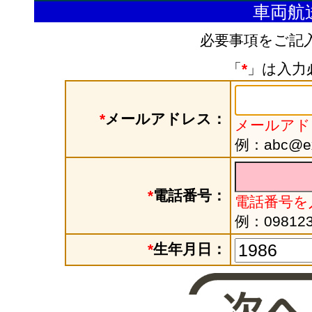
車両航
必要事項をご記
「
*
」は入力
*
メールアドレス：
メールアド
例：abc@exa
*
電話番号：
電話番号を
例：098123
*
生年月日：