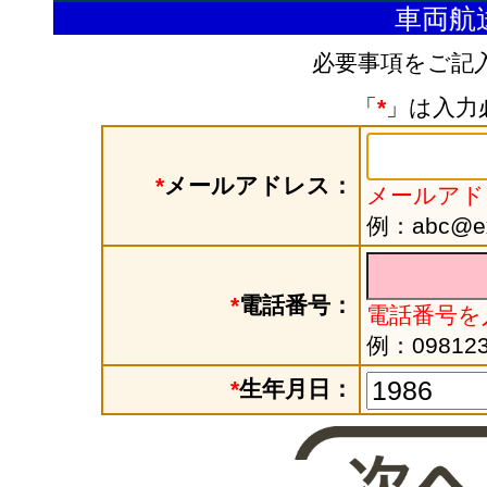
車両航
必要事項をご記
「
*
」は入力
*
メールアドレス：
メールアド
例：abc@exa
*
電話番号：
電話番号を
例：098123
*
生年月日：