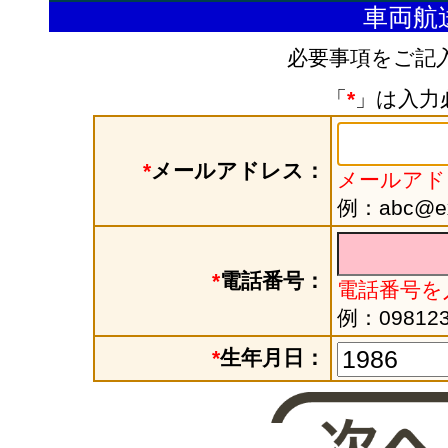
車両航
必要事項をご記
「
*
」は入力
*
メールアドレス：
メールアド
例：abc@exa
*
電話番号：
電話番号を
例：098123
*
生年月日：