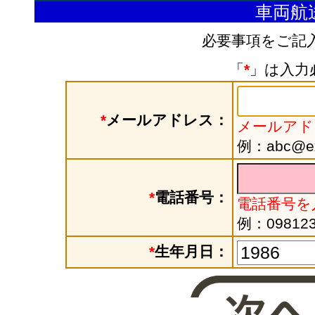
車両航
必要事項をご記
「
*
」は入力
*
メールアドレス：
メールアド
例：abc@exa
*
電話番号：
電話番号を
例：098123
*
生年月日：