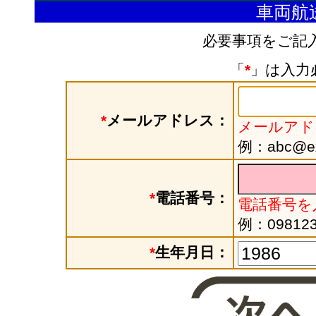
車両航
必要事項をご記
「
*
」は入力
*
メールアドレス：
メールアド
例：abc@exa
*
電話番号：
電話番号を
例：098123
*
生年月日：