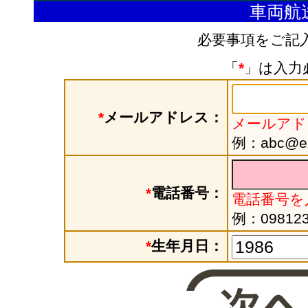
車両航
必要事項をご記
「
*
」は入力
*
メールアドレス：
メールアド
例：abc@exa
*
電話番号：
電話番号を
例：098123
*
生年月日：