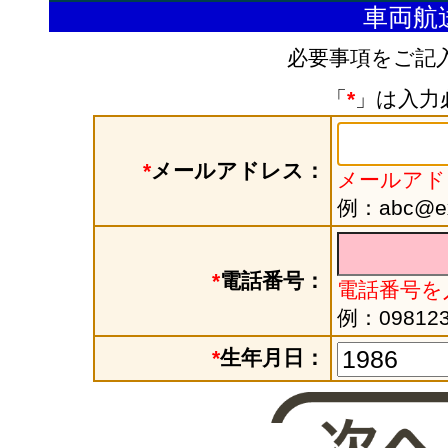
車両航
必要事項をご記
「
*
」は入力
*
メールアドレス：
メールアド
例：abc@exa
*
電話番号：
電話番号を
例：098123
*
生年月日：