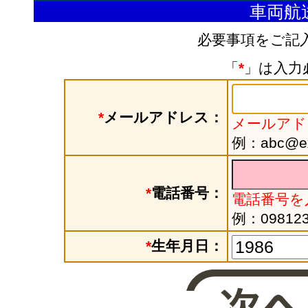
車両航
必要事項をご記
「
*
」は入力
*
メールアドレス：
メールアド
例：abc@exa
*
電話番号：
電話番号を
例：098123
*
生年月日：