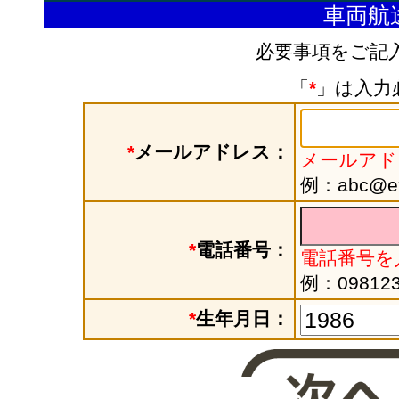
車両航
必要事項をご記
「
*
」は入力
*
メールアドレス：
メールアド
例：abc@exa
*
電話番号：
電話番号を
例：098123
*
生年月日：