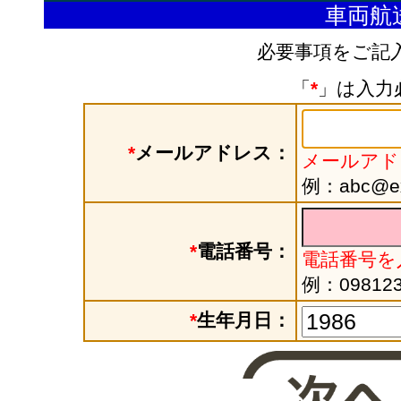
車両航
必要事項をご記
「
*
」は入力
*
メールアドレス：
メールアド
例：abc@exa
*
電話番号：
電話番号を
例：098123
*
生年月日：