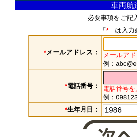
車両航
必要事項をご記
「
*
」は入力
*
メールアドレス：
メールアド
例：abc@exa
*
電話番号：
電話番号を
例：098123
*
生年月日：