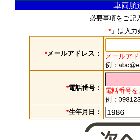
車両航
必要事項をご記
「
*
」は入力
*
メールアドレス：
メールアド
例：abc@exa
*
電話番号：
電話番号を
例：098123
*
生年月日：