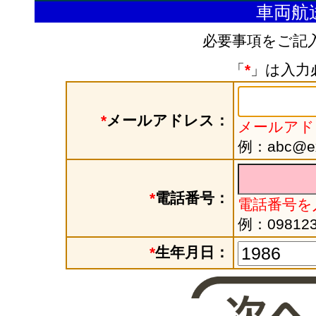
車両航
必要事項をご記
「
*
」は入力
*
メールアドレス：
メールアド
例：abc@exa
*
電話番号：
電話番号を
例：098123
*
生年月日：