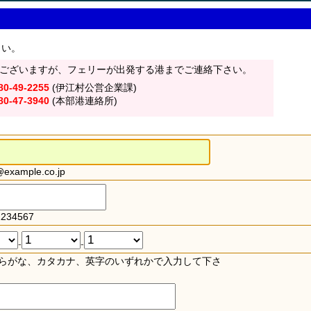
さい。
ございますが、フェリーが出発する港までご連絡下さい。
80-49-2255
(伊江村公営企業課)
80-47-3940
(本部港連絡所)
xample.co.jp
234567
-
-
らがな、カタカナ、英字のいずれかで入力して下さ