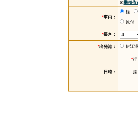
※
機種依
軽
*
車両：
原付
*
長さ：
伊江
*
出発港：
*
行
日時：
帰