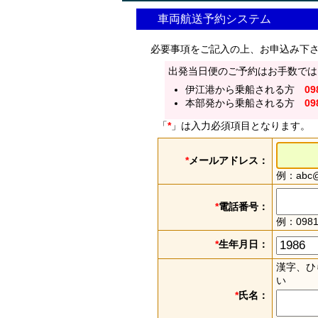
車両航送予約システム
必要事項をご記入の上、お申込み下
出発当日便のご予約はお手数では
伊江港から乗船される方
09
本部発から乗船される方
09
「
*
」は入力必須項目となります。
*
メールアドレス：
例：abc@e
*
電話番号：
例：0981
*
生年月日：
漢字、ひ
い
*
氏名：