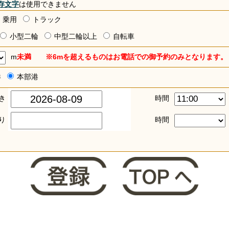
存文字
は使用できません
乗用
トラック
小型二輪
中型二輪以上
自転車
m
未満 ※6mを超えるものはお電話での御予約のみとなります。
港
本部港
き
時間
り
時間