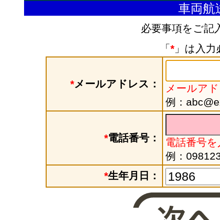
車両航
必要事項をご記
「
*
」は入力
*
メールアドレス：
メールアド
例：abc@exa
*
電話番号：
電話番号を
例：098123
*
生年月日：