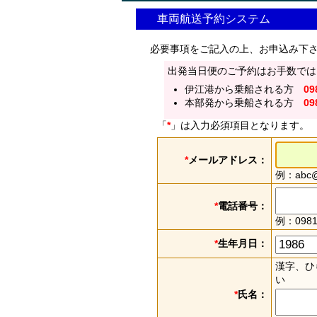
車両航送予約システム
必要事項をご記入の上、お申込み下
出発当日便のご予約はお手数では
伊江港から乗船される方
09
本部発から乗船される方
09
「
*
」は入力必須項目となります。
*
メールアドレス：
例：abc@e
*
電話番号：
例：0981
*
生年月日：
漢字、ひ
い
*
氏名：