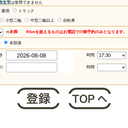
存文字
は使用できません
乗用
トラック
小型二輪
中型二輪以上
自転車
m
未満 ※6mを超えるものはお電話での御予約のみとなります。
港
本部港
き
時間
り
時間