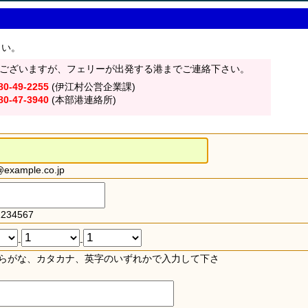
さい。
ございますが、フェリーが出発する港までご連絡下さい。
80-49-2255
(伊江村公営企業課)
80-47-3940
(本部港連絡所)
xample.co.jp
234567
-
-
らがな、カタカナ、英字のいずれかで入力して下さ