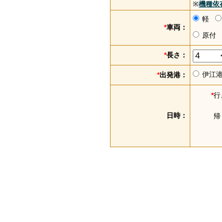
※
機種依
軽
*
車両：
原付
*
長さ：
伊江
*
出発港：
*
行
日時：
帰