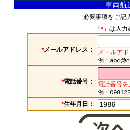
車両航
必要事項をご記
「
*
」は入力
*
メールアドレス：
メールアド
例：abc@exa
*
電話番号：
電話番号を
例：098123
*
生年月日：