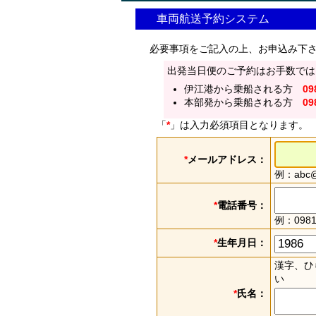
車両航送予約システム
必要事項をご記入の上、お申込み下
出発当日便のご予約はお手数では
伊江港から乗船される方
09
本部発から乗船される方
09
「
*
」は入力必須項目となります。
*
メールアドレス：
例：abc@e
*
電話番号：
例：0981
*
生年月日：
漢字、ひ
い
*
氏名：