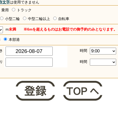
存文字
は使用できません
乗用
トラック
小型二輪
中型二輪以上
自転車
m
未満 ※6mを超えるものはお電話での御予約のみとなります。
港
本部港
き
時間
り
時間