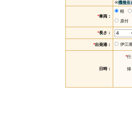
※
機種依
軽
*
車両：
原付
*
長さ：
伊江
*
出発港：
*
行
日時：
帰