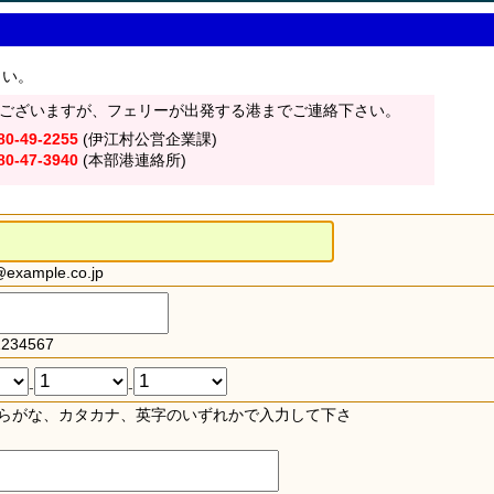
さい。
ございますが、フェリーが出発する港までご連絡下さい。
80-49-2255
(伊江村公営企業課)
80-47-3940
(本部港連絡所)
xample.co.jp
234567
-
-
らがな、カタカナ、英字のいずれかで入力して下さ