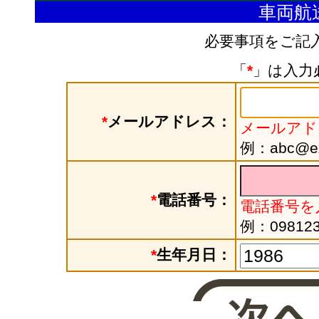
車両航
必要事項をご記
「
*
」は入力
*
メールアドレス：
メールアド
例：abc@exa
*
電話番号：
電話番号を
例：098123
*
生年月日：