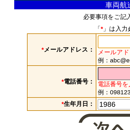
車両航
必要事項をご記
「
*
」は入力
*
メールアドレス：
メールアド
例：abc@exa
*
電話番号：
電話番号を
例：098123
*
生年月日：