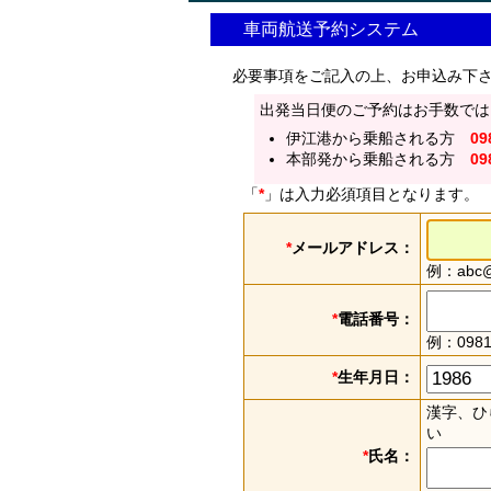
車両航送予約システム
必要事項をご記入の上、お申込み下
出発当日便のご予約はお手数では
伊江港から乗船される方
09
本部発から乗船される方
09
「
*
」は入力必須項目となります。
*
メールアドレス：
例：abc@e
*
電話番号：
例：0981
*
生年月日：
漢字、ひ
い
*
氏名：