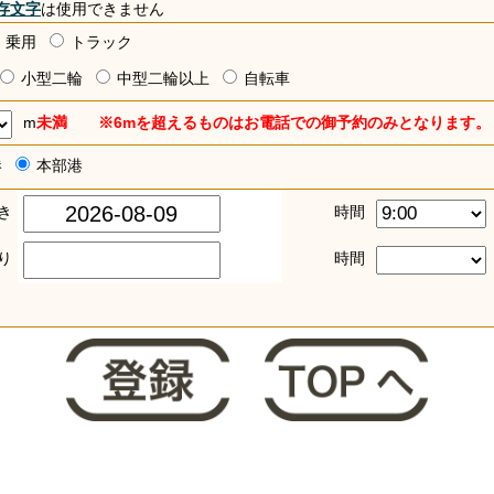
存文字
は使用できません
乗用
トラック
小型二輪
中型二輪以上
自転車
m
未満 ※6mを超えるものはお電話での御予約のみとなります。
港
本部港
き
時間
り
時間