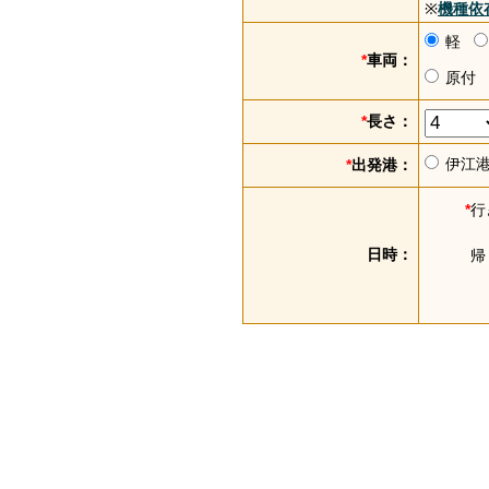
※
機種依
軽
*
車両：
原付
*
長さ：
伊江
*
出発港：
*
行
日時：
帰