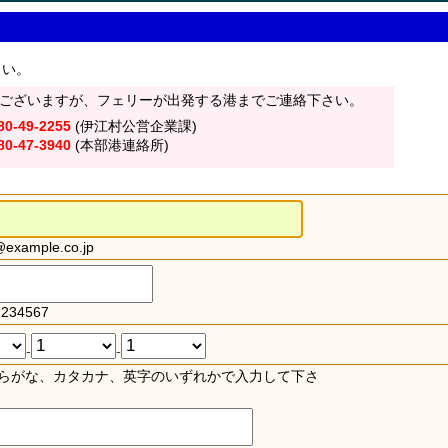
さい。
ございますが、フェリーが出発する港までご連絡下さい。
80-49-2255
(伊江村公営企業課)
80-47-3940
(本部港連絡所)
xample.co.jp
234567
-
-
らがな、カタカナ、英字のいずれかで入力して下さ