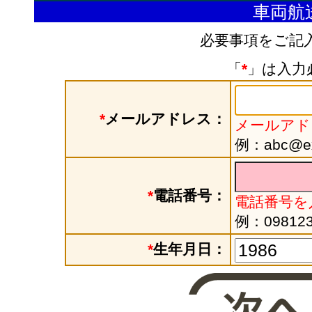
車両航
必要事項をご記
「
*
」は入力
*
メールアドレス：
メールアド
例：abc@exa
*
電話番号：
電話番号を
例：098123
*
生年月日：