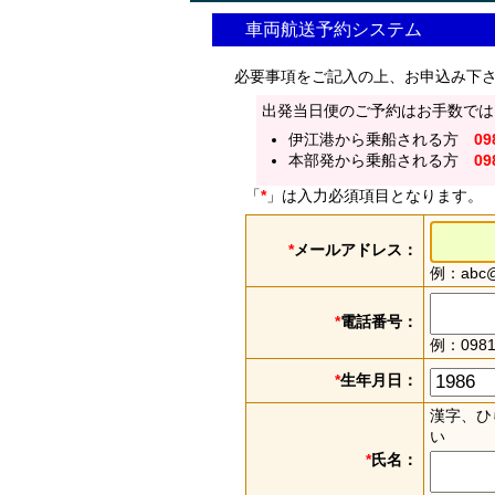
車両航送予約システム
必要事項をご記入の上、お申込み下
出発当日便のご予約はお手数では
伊江港から乗船される方
09
本部発から乗船される方
09
「
*
」は入力必須項目となります。
*
メールアドレス：
例：abc@e
*
電話番号：
例：0981
*
生年月日：
漢字、ひ
い
*
氏名：