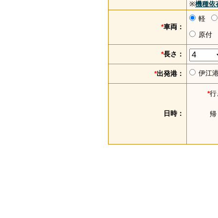
※
機種依
軽
*
車両：
原付
*
長さ：
伊江
*
出発港：
*
行
日時：
帰