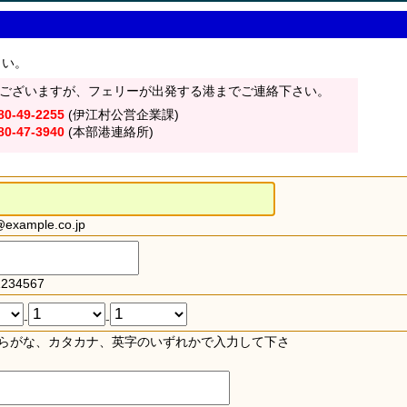
さい。
ございますが、フェリーが出発する港までご連絡下さい。
80-49-2255
(伊江村公営企業課)
80-47-3940
(本部港連絡所)
xample.co.jp
234567
-
-
らがな、カタカナ、英字のいずれかで入力して下さ