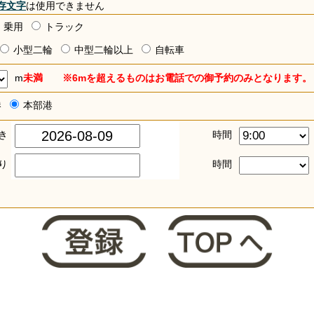
存文字
は使用できません
乗用
トラック
小型二輪
中型二輪以上
自転車
m
未満 ※6mを超えるものはお電話での御予約のみとなります。
港
本部港
き
時間
り
時間