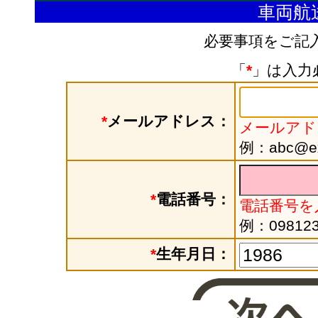
車両航
必要事項をご記
「
*
」は入力
*
メールアドレス：
メールアド
例：abc@exa
*
電話番号：
電話番号を
例：098123
*
生年月日：