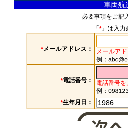
車両航
必要事項をご記
「
*
」は入力
*
メールアドレス：
メールアド
例：abc@exa
*
電話番号：
電話番号を
例：098123
*
生年月日：