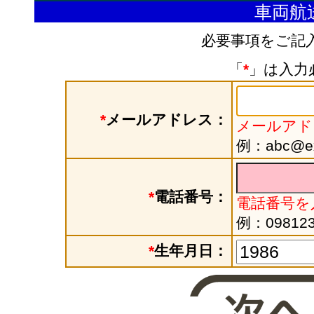
車両航
必要事項をご記
「
*
」は入力
*
メールアドレス：
メールアド
例：abc@exa
*
電話番号：
電話番号を
例：098123
*
生年月日：