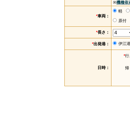
※
機種依
軽
*
車両：
原付
*
長さ：
伊江
*
出発港：
*
行
日時：
帰