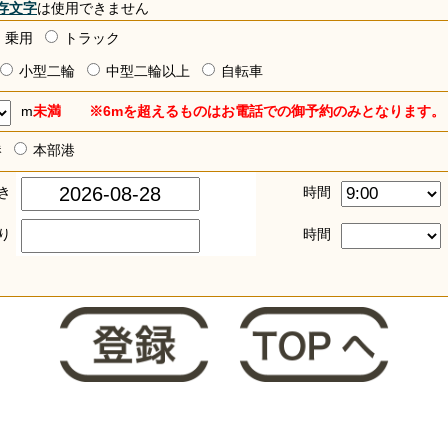
存文字
は使用できません
乗用
トラック
小型二輪
中型二輪以上
自転車
m
未満 ※6mを超えるものはお電話での御予約のみとなります。
港
本部港
き
時間
り
時間