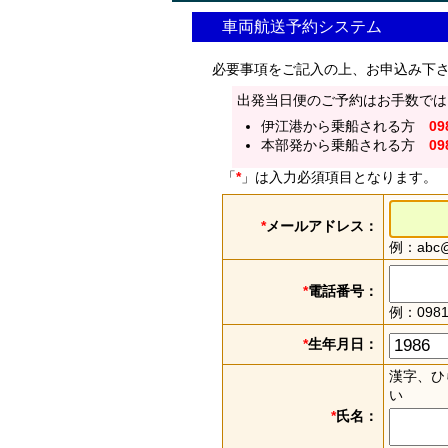
車両航送予約システム
必要事項をご記入の上、お申込み下
出発当日便のご予約はお手数では
伊江港から乗船される方
09
本部発から乗船される方
09
「
*
」は入力必須項目となります。
*
メールアドレス：
例：abc@e
*
電話番号：
例：0981
*
生年月日：
漢字、ひ
い
*
氏名：