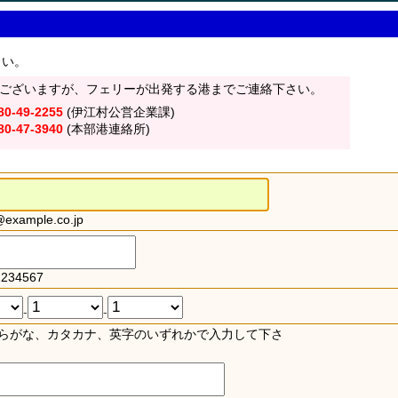
さい。
ございますが、フェリーが出発する港までご連絡下さい。
80-49-2255
(伊江村公営企業課)
80-47-3940
(本部港連絡所)
xample.co.jp
234567
-
-
らがな、カタカナ、英字のいずれかで入力して下さ