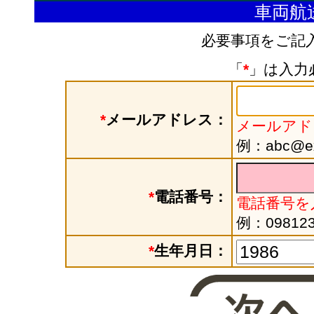
車両航
必要事項をご記
「
*
」は入力
*
メールアドレス：
メールアド
例：abc@exa
*
電話番号：
電話番号を
例：098123
*
生年月日：