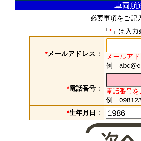
車両航
必要事項をご記
「
*
」は入力
*
メールアドレス：
メールアド
例：abc@exa
*
電話番号：
電話番号を
例：098123
*
生年月日：