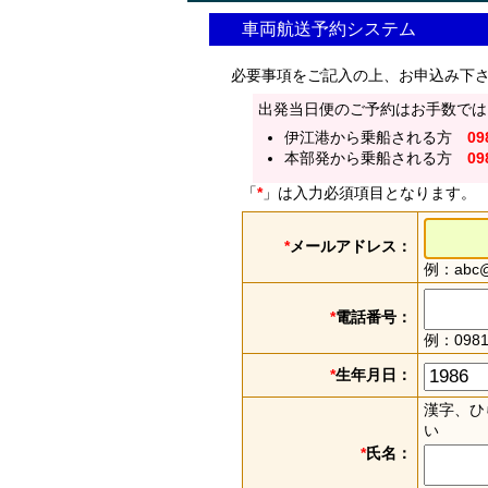
車両航送予約システム
必要事項をご記入の上、お申込み下
出発当日便のご予約はお手数では
伊江港から乗船される方
09
本部発から乗船される方
09
「
*
」は入力必須項目となります。
*
メールアドレス：
例：abc@e
*
電話番号：
例：0981
*
生年月日：
漢字、ひ
い
*
氏名：