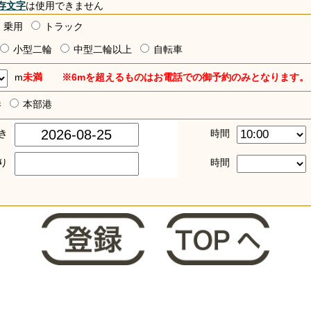
存文字
は使用できません
乗用
トラック
小型二輪
中型二輪以上
自転車
m
未満 ※6mを超えるものはお電話での御予約のみとなります。
港
本部港
き
時間
り
時間