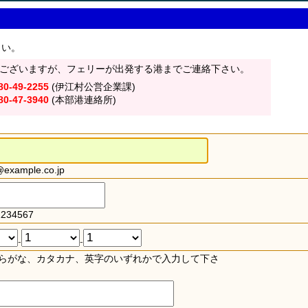
さい。
ございますが、フェリーが出発する港までご連絡下さい。
80-49-2255
(伊江村公営企業課)
80-47-3940
(本部港連絡所)
xample.co.jp
234567
-
-
らがな、カタカナ、英字のいずれかで入力して下さ