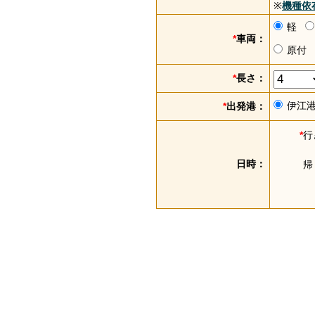
※
機種依
軽
*
車両：
原付
*
長さ：
伊江
*
出発港：
*
行
日時：
帰