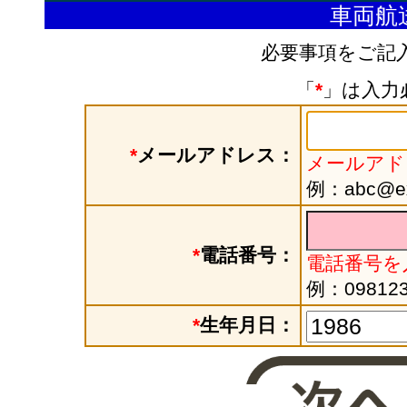
車両航
必要事項をご記
「
*
」は入力
*
メールアドレス：
メールアド
例：abc@exa
*
電話番号：
電話番号を
例：098123
*
生年月日：