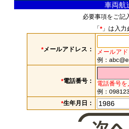
車両航
必要事項をご記
「
*
」は入力
*
メールアドレス：
メールアド
例：abc@exa
*
電話番号：
電話番号を
例：098123
*
生年月日：