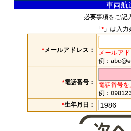
車両航
必要事項をご記
「
*
」は入力
*
メールアドレス：
メールアド
例：abc@exa
*
電話番号：
電話番号を
例：098123
*
生年月日：