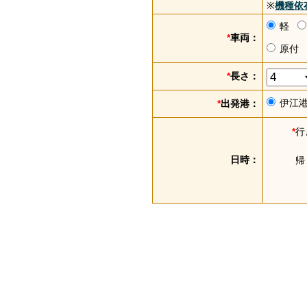
※
機種依
軽
*
車両：
原付
*
長さ：
伊江
*
出発港：
*
行
日時：
帰