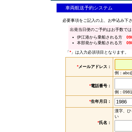
車両航送予約システム
必要事項をご記入の上、お申込み下
出発当日便のご予約はお手数では
伊江港から乗船される方
09
本部発から乗船される方
09
「
*
」は入力必須項目となります。
*
メールアドレス：
例：abc@e
*
電話番号：
例：0981
*
生年月日：
漢字、ひ
い
*
氏名：