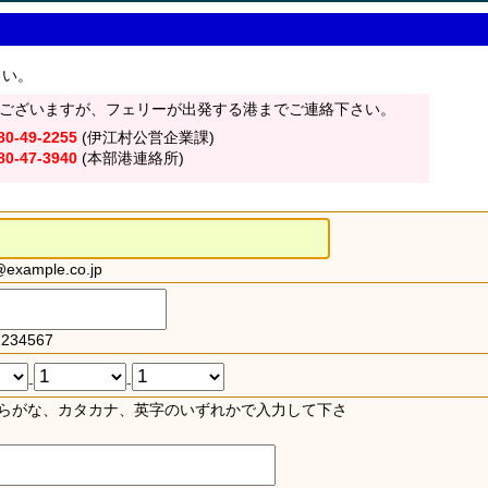
さい。
ございますが、フェリーが出発する港までご連絡下さい。
80-49-2255
(伊江村公営企業課)
80-47-3940
(本部港連絡所)
xample.co.jp
234567
-
-
らがな、カタカナ、英字のいずれかで入力して下さ