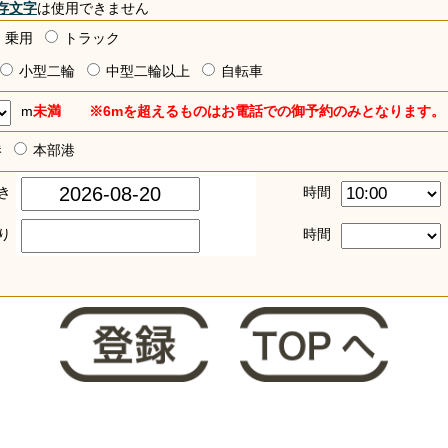
存文字
は使用できません
乗用
トラック
小型二輪
中型二輪以上
自転車
m
未満 ※6mを超えるものはお電話での御予約のみとなります。
港
本部港
き
時間
り
時間