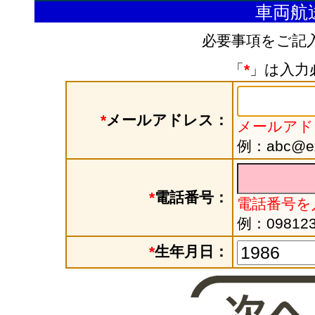
車両航
必要事項をご記
「
*
」は入力
*
メールアドレス：
メールアド
例：abc@exa
*
電話番号：
電話番号を
例：098123
*
生年月日：