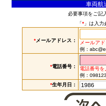
車両航
必要事項をご記
「
*
」は入力
*
メールアドレス：
メールアド
例：abc@exa
*
電話番号：
電話番号を
例：098123
*
生年月日：