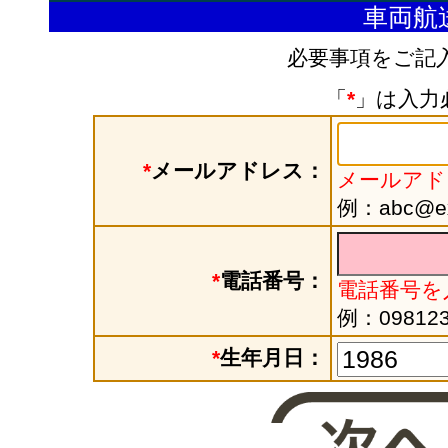
車両航
必要事項をご記
「
*
」は入力
*
メールアドレス：
メールアド
例：abc@exa
*
電話番号：
電話番号を
例：098123
*
生年月日：