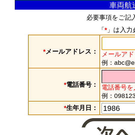
車両航
必要事項をご記
「
*
」は入力
*
メールアドレス：
メールアド
例：abc@exa
*
電話番号：
電話番号を
例：098123
*
生年月日：