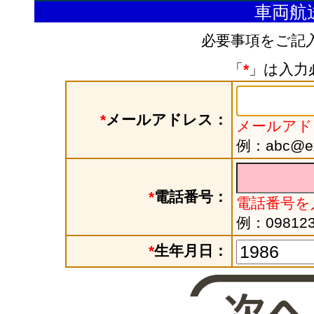
車両航
必要事項をご記
「
*
」は入力
*
メールアドレス：
メールアド
例：abc@exa
*
電話番号：
電話番号を
例：098123
*
生年月日：