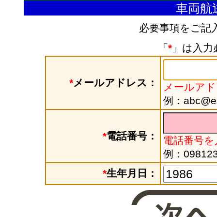
車両航
必要事項をご記
「
*
」は入力
*
メールアドレス：
メールアド
例：abc@exa
*
電話番号：
電話番号を
例：098123
*
生年月日：