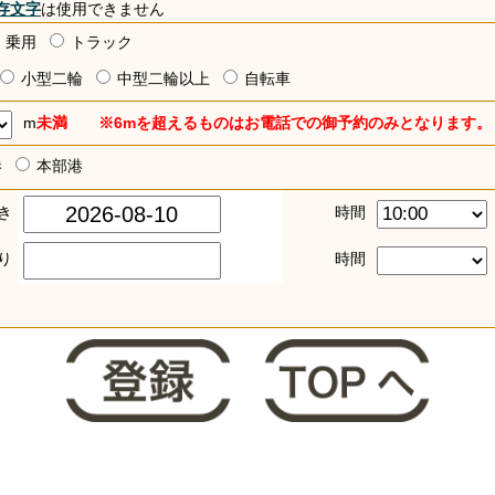
存文字
は使用できません
乗用
トラック
小型二輪
中型二輪以上
自転車
m
未満 ※6mを超えるものはお電話での御予約のみとなります。
港
本部港
き
時間
り
時間