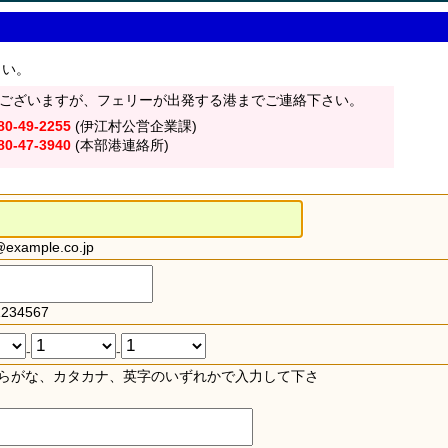
さい。
ございますが、フェリーが出発する港までご連絡下さい。
80-49-2255
(伊江村公営企業課)
80-47-3940
(本部港連絡所)
xample.co.jp
234567
-
-
らがな、カタカナ、英字のいずれかで入力して下さ