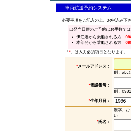
車両航送予約システム
必要事項をご記入の上、お申込み下
出発当日便のご予約はお手数では
伊江港から乗船される方
09
本部発から乗船される方
09
「
*
」は入力必須項目となります。
*
メールアドレス：
例：abc@e
*
電話番号：
例：0981
*
生年月日：
漢字、ひ
い
*
氏名：