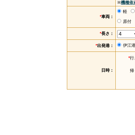
※
機種依
軽
*
車両：
原付
*
長さ：
伊江
*
出発港：
*
行
日時：
帰