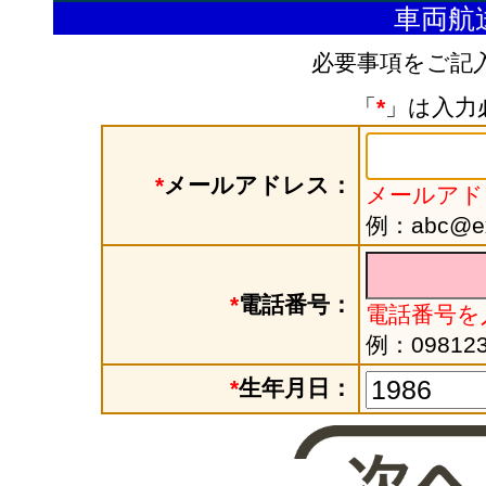
車両航
必要事項をご記
「
*
」は入力
*
メールアドレス：
メールアド
例：abc@exa
*
電話番号：
電話番号を
例：098123
*
生年月日：