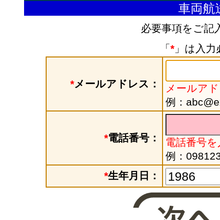
車両航
必要事項をご記
「
*
」は入力
*
メールアドレス：
メールアド
例：abc@exa
*
電話番号：
電話番号を
例：098123
*
生年月日：