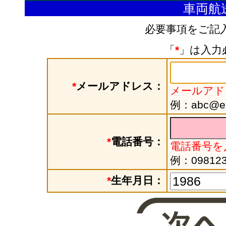
車両航
必要事項をご記
「
*
」は入力
*
メールアドレス：
メールアド
例：abc@exa
*
電話番号：
電話番号を
例：098123
*
生年月日：