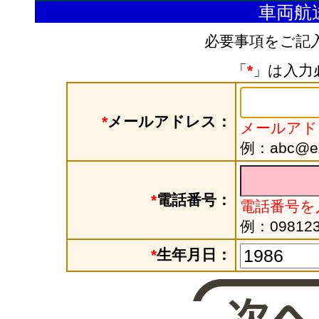
車両航
必要事項をご記
「
*
」は入力
*
メールアドレス：
メールアド
例：abc@exa
*
電話番号：
電話番号を
例：098123
*
生年月日：