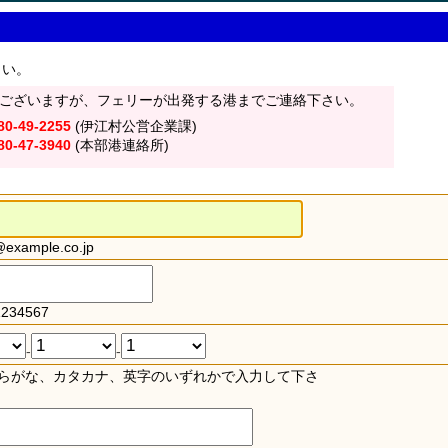
さい。
ございますが、フェリーが出発する港までご連絡下さい。
80-49-2255
(伊江村公営企業課)
80-47-3940
(本部港連絡所)
xample.co.jp
234567
-
-
らがな、カタカナ、英字のいずれかで入力して下さ