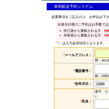
車両航送予約システム
必要事項をご記入の上、お申込み下
出発当日便のご予約はお手数では
伊江港から乗船される方
09
本部発から乗船される方
09
「
*
」は入力必須項目となります。
*
メールアドレス：
例：abc@e
*
電話番号：
例：0981
*
生年月日：
漢字、ひ
い
*
氏名：