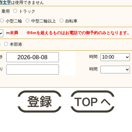
存文字
は使用できません
乗用
トラック
小型二輪
中型二輪以上
自転車
m
未満 ※6mを超えるものはお電話での御予約のみとなります。
港
本部港
き
時間
り
時間