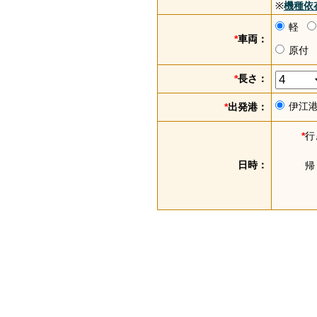
※
機種依
軽
*
車両：
原付
*
長さ：
伊江
*
出発港：
*
行
日時：
帰