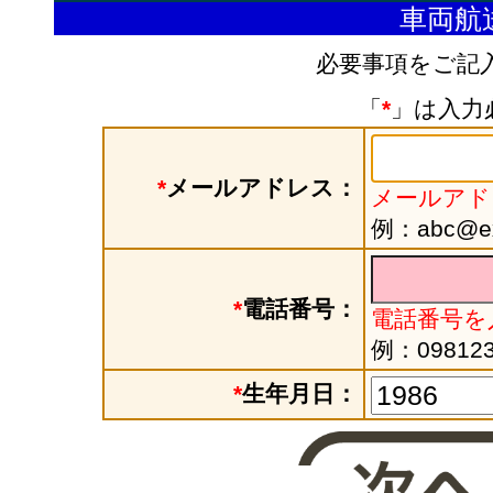
車両航
必要事項をご記
「
*
」は入力
*
メールアドレス：
メールアド
例：abc@exa
*
電話番号：
電話番号を
例：098123
*
生年月日：