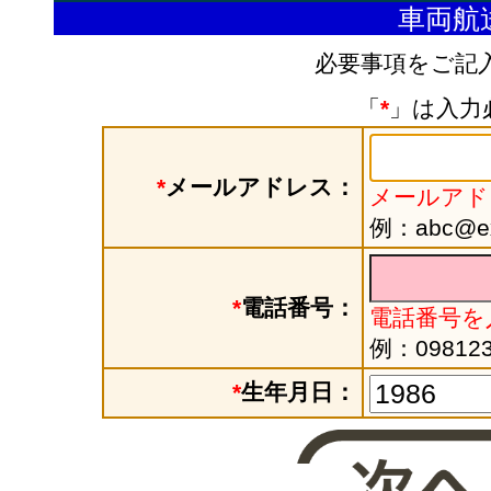
車両航
必要事項をご記
「
*
」は入力
*
メールアドレス：
メールアド
例：abc@exa
*
電話番号：
電話番号を
例：098123
*
生年月日：