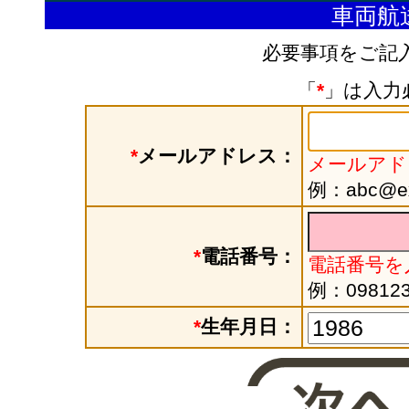
車両航
必要事項をご記
「
*
」は入力
*
メールアドレス：
メールアド
例：abc@exa
*
電話番号：
電話番号を
例：098123
*
生年月日：