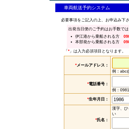
車両航送予約システム
必要事項をご記入の上、お申込み下
出発当日便のご予約はお手数では
伊江港から乗船される方
09
本部発から乗船される方
09
「
*
」は入力必須項目となります。
*
メールアドレス：
例：abc@e
*
電話番号：
例：0981
*
生年月日：
漢字、ひ
い
*
氏名：