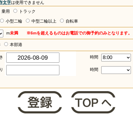
存文字
は使用できません
乗用
トラック
小型二輪
中型二輪以上
自転車
m
未満 ※6mを超えるものはお電話での御予約のみとなります。
港
本部港
き
時間
り
時間