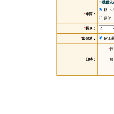
※
機種依
軽
*
車両：
原付
*
長さ：
伊江
*
出発港：
*
行
日時：
帰