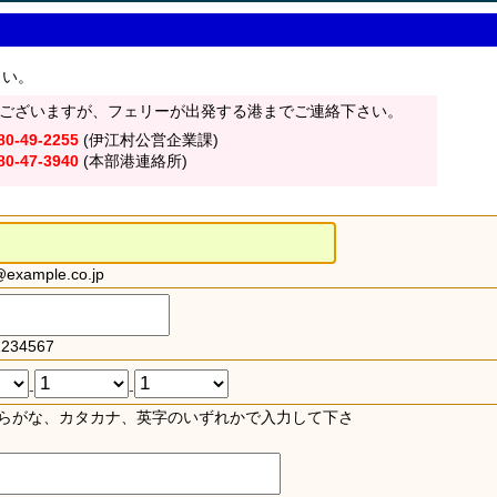
さい。
ございますが、フェリーが出発する港までご連絡下さい。
80-49-2255
(伊江村公営企業課)
80-47-3940
(本部港連絡所)
xample.co.jp
234567
-
-
らがな、カタカナ、英字のいずれかで入力して下さ